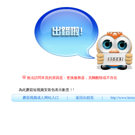
無法訪問本頁的原因是：更換服務器，頁麵刪除或不存在
為此蘑菇短视频安装包表示歉意！
!
蘑菇视频成人网站入口
|
返回出錯頁
|
http://www.keru