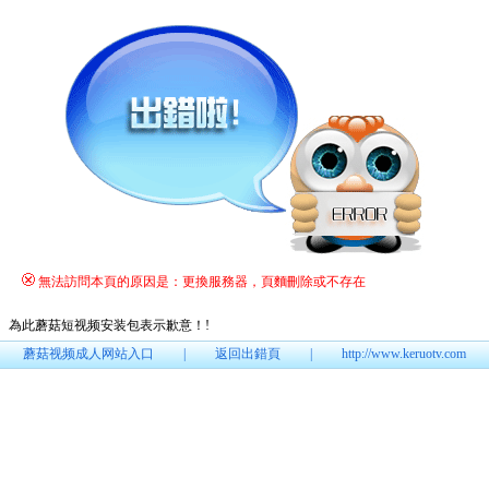
無法訪問本頁的原因是：更換服務器，頁麵刪除或不存在
為此蘑菇短视频安装包表示歉意！
!
蘑菇视频成人网站入口
|
返回出錯頁
|
http://www.keruotv.com