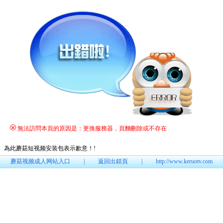
無法訪問本頁的原因是：更換服務器，頁麵刪除或不存在
為此蘑菇短视频安装包表示歉意！
!
蘑菇视频成人网站入口
|
返回出錯頁
|
http://www.keruotv.com