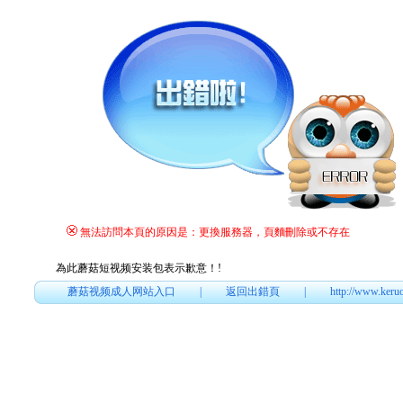
無法訪問本頁的原因是：更換服務器，頁麵刪除或不存在
為此蘑菇短视频安装包表示歉意！
!
蘑菇视频成人网站入口
|
返回出錯頁
|
http://www.keru