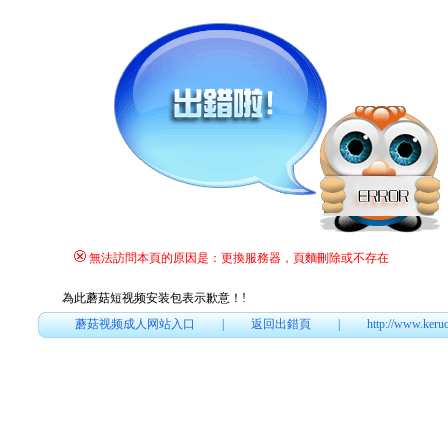
無法訪問本頁的原因是：更換服務器，頁麵刪除或不存在
為此蘑菇短视频安装包表示歉意！
!
蘑菇视频成人网站入口
|
返回出錯頁
|
http://www.keru