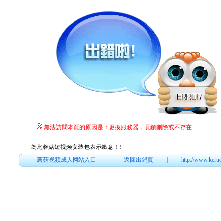
無法訪問本頁的原因是：更換服務器，頁麵刪除或不存在
為此蘑菇短视频安装包表示歉意！
!
蘑菇视频成人网站入口
|
返回出錯頁
|
http://www.keru