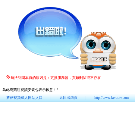
無法訪問本頁的原因是：更換服務器，頁麵刪除或不存在
為此蘑菇短视频安装包表示歉意！
!
蘑菇视频成人网站入口
|
返回出錯頁
|
http://www.keruotv.com