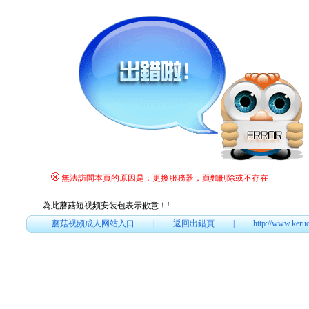
無法訪問本頁的原因是：更換服務器，頁麵刪除或不存在
為此蘑菇短视频安装包表示歉意！
!
蘑菇视频成人网站入口
|
返回出錯頁
|
http://www.keru